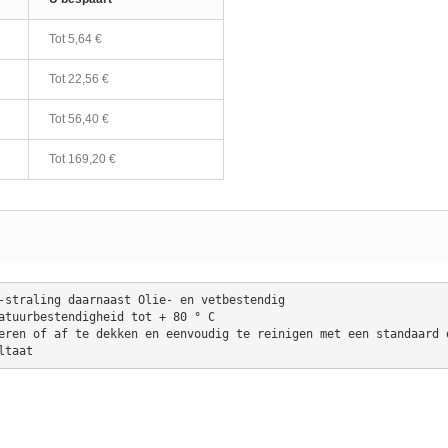
Tot
5,64 €
Tot
22,56 €
Tot
56,40 €
Tot
169,20 €
V-straling daarnaast Olie- en vetbestendig
ltaat