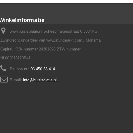
Winkelinformatie
www.buisisolatie.nl Scheepmakersstraat 6 3334KG
Zwijndrecht onderdeel van www.stuntmarkt.com / Monsma
Capital, KVK nummer 24381898 BTW nummer
NL002013120B41.
Bel ons nu:
06 450 38 414
E-mail:
info@buisisolatie.nl