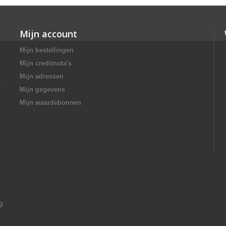
Mijn account
Mijn bestellingen
Mijn creditnota's
Mijn adressen
/
Mijn gegevens
Mijn waardebonnen
g