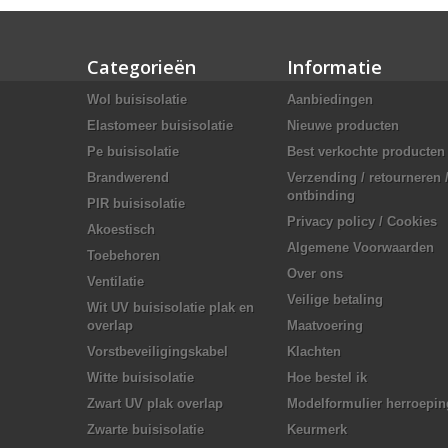
Categorieën
Informatie
Wol buisisolatie
Aanbiedingen
Elastomeer buisisolatie
Nieuwe producten
Pe buisisolatie
Best verkochte producten
Brandwerend
Verzending / retourneren 
ontbinding
PIR buisisolatie
Privacy policy / Cookies
Akoestisch
Algemene Voorwaarden
Toebehoren
Over ons
Ventilatie
Veilige betaling
Wit UV buisisolatie plak en
overlap
Maatvoering
Vorstbeveiligingskabel
Klachten
Witte buisisolatie
Hoe bestel ik
Zwart UV plak overlap
Modelformulier herroepin
Zwarte buisisolatie
Keurmerk