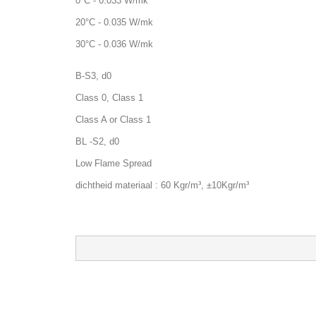
0°C - 0.033 W/mk
20°C - 0.035 W/mk
30°C - 0.036 W/mk
B-S3, d0
Class 0, Class 1
Class A or Class 1
BL -S2, d0
Low Flame Spread
dichtheid materiaal : 60 Kgr/m³, ±10Kgr/m³