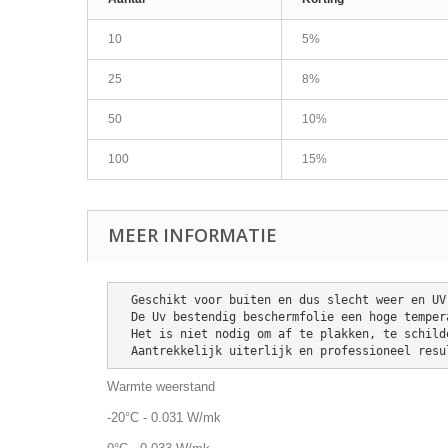
10
5%
25
8%
50
10%
100
15%
MEER INFORMATIE
  Geschikt voor buiten en dus slecht weer en U
  De Uv bestendig beschermfolie een hoge temperatuurbestendigheid tot + 80 ° C

  Het is niet nodig om af te plakken, te schilderen of af te dekken en eenvoudig te reinigen met een standaard doek

  Aantrekkelijk uiterlijk en professioneel resu
Warmte weerstand
-20°C - 0.031 W/mk