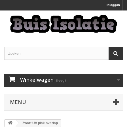
Inloggen
Winkelwagen
(leeg)
MENU
Zwart UV plak overlap