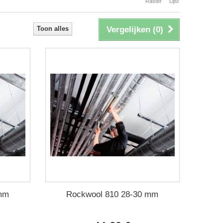
Raster
Lijst
Toon alles
Vergelijken (
0
)
 mm
Rockwool 810 28-30 mm