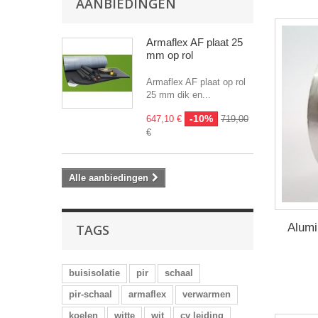
AANBIEDINGEN
Armaflex AF plaat 25
mm op rol
Armaflex AF plaat op rol
25 mm dik en...
-10%
647,10 €
719,00
€
Alle aanbiedingen
Alumi
TAGS
buisisolatie
pir
schaal
pir-schaal
armaflex
verwarmen
koelen
witte
wit
cv leiding