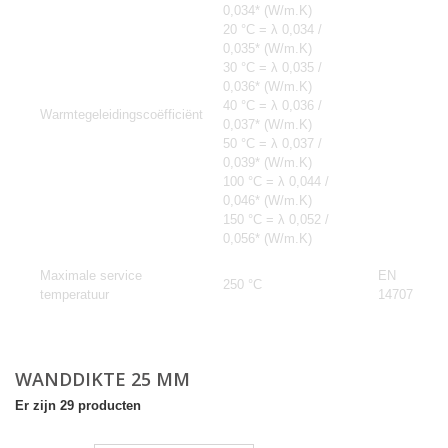
0,034* (W/m.K)
20 °C = λ 0,034 /
0,035* (W/m.K)
30 °C = λ 0,035 /
0,036* (W/m.K)
40 °C = λ 0,036 /
Warmtegeleidingscoëfficiënt
0,037* (W/m.K)
50 °C = λ 0,037 /
0,039* (W/m.K)
100 °C = λ 0,044 /
0,046* (W/m.K)
150 °C = λ 0,052 /
0,056* (W/m.K)
Maximale service
EN
250 °C
temperatuur
14707
Meer
WANDDIKTE 25 MM
Er zijn 29 producten