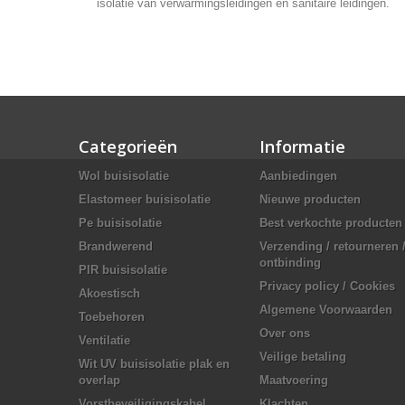
isolatie van verwarmingsleidingen en sanitaire leidingen.
Categorieën
Informatie
Wol buisisolatie
Aanbiedingen
Elastomeer buisisolatie
Nieuwe producten
Pe buisisolatie
Best verkochte producten
Brandwerend
Verzending / retourneren 
ontbinding
PIR buisisolatie
Privacy policy / Cookies
Akoestisch
Algemene Voorwaarden
Toebehoren
Over ons
Ventilatie
Veilige betaling
Wit UV buisisolatie plak en
overlap
Maatvoering
Vorstbeveiligingskabel
Klachten