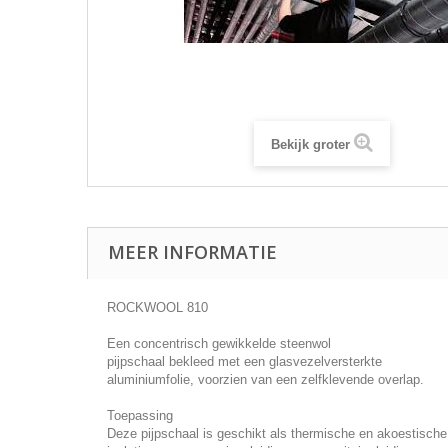
Bekijk groter
MEER INFORMATIE
ROCKWOOL 810
Een concentrisch gewikkelde steenwol
pijpschaal bekleed met een glasvezelversterkte
aluminiumfolie, voorzien van een zelfklevende overlap.
Toepassing
Deze pijpschaal is geschikt als thermische en akoestische