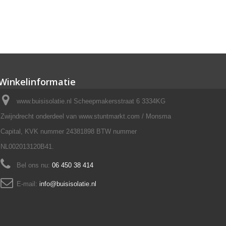
Winkelinformatie
www.buisisolatie.nl Scheepmakersstraat 6 3334KG
Zwijndrecht onderdeel van www.stuntmarkt.com / Monsma
Capital, KVK nummer 24381898 BTW nummer
NL002013120B41.
Bel ons nu:
06 450 38 414
E-mail:
info@buisisolatie.nl