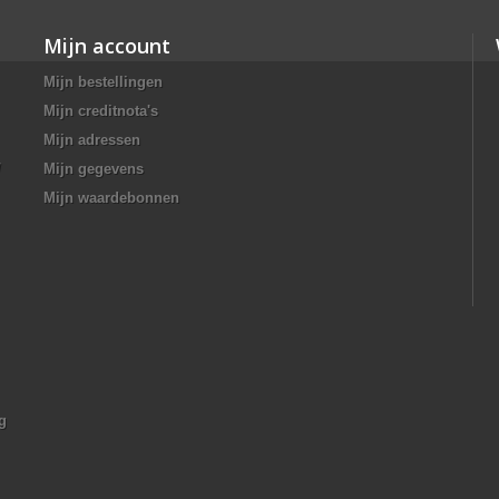
Mijn account
Mijn bestellingen
Mijn creditnota's
Mijn adressen
/
Mijn gegevens
Mijn waardebonnen
g