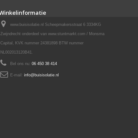
Winkelinformatie
www.buisisolatie.nl Scheepmakersstraat 6 3334KG
Zwijndrecht onderdeel van www.stuntmarkt.com / Monsma
Capital, KVK nummer 24381898 BTW nummer
NL002013120B41.
Bel ons nu:
06 450 38 414
E-mail:
info@buisisolatie.nl