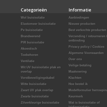
Categorieën
Informatie
Wol buisisolatie
Aanbiedingen
Elastomeer buisisolatie
Nieuwe producten
Pe buisisolatie
Best verkochte producten
Brandwerend
Verzending / retourneren 
ontbinding
PIR buisisolatie
Privacy policy / Cookies
Akoestisch
Algemene Voorwaarden
Toebehoren
Over ons
Ventilatie
Veilige betaling
Wit UV buisisolatie plak en
overlap
Maatvoering
Vorstbeveiligingskabel
Klachten
Witte buisisolatie
Hoe bestel ik
Zwart UV plak overlap
Modelformulier herroepin
Zwarte buisisolatie
Keurmerk
Zilverkleurige buisisolatie
Wat is buisisolatie of
leidingisolatie