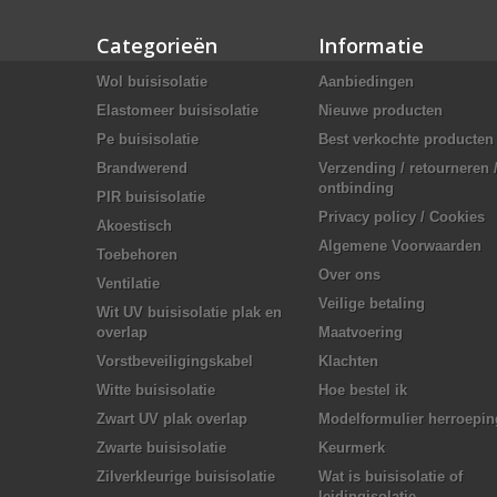
Categorieën
Informatie
Wol buisisolatie
Aanbiedingen
Elastomeer buisisolatie
Nieuwe producten
Pe buisisolatie
Best verkochte producten
Brandwerend
Verzending / retourneren 
ontbinding
PIR buisisolatie
Privacy policy / Cookies
Akoestisch
Algemene Voorwaarden
Toebehoren
Over ons
Ventilatie
Veilige betaling
Wit UV buisisolatie plak en
overlap
Maatvoering
Vorstbeveiligingskabel
Klachten
Witte buisisolatie
Hoe bestel ik
Zwart UV plak overlap
Modelformulier herroepin
Zwarte buisisolatie
Keurmerk
Zilverkleurige buisisolatie
Wat is buisisolatie of
leidingisolatie