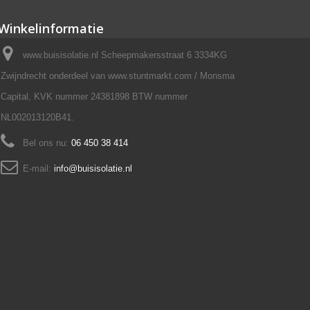
Winkelinformatie
www.buisisolatie.nl Scheepmakersstraat 6 3334KG
Zwijndrecht onderdeel van www.stuntmarkt.com / Monsma
Capital, KVK nummer 24381898 BTW nummer
NL002013120B41.
Bel ons nu:
06 450 38 414
E-mail:
info@buisisolatie.nl