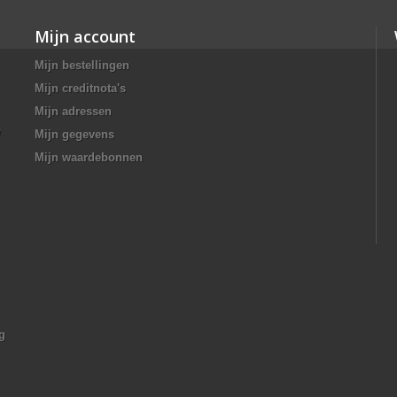
Mijn account
Mijn bestellingen
Mijn creditnota's
Mijn adressen
/
Mijn gegevens
Mijn waardebonnen
g