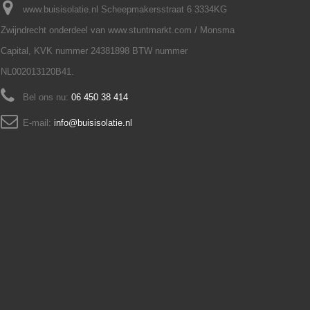
www.buisisolatie.nl Scheepmakersstraat 6 3334KG
Zwijndrecht onderdeel van www.stuntmarkt.com / Monsma
Capital, KVK nummer 24381898 BTW nummer
NL002013120B41.
Bel ons nu:
06 450 38 414
E-mail:
info@buisisolatie.nl