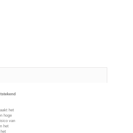
itstekend
maakt het
on hoge
isico van
n het
 het