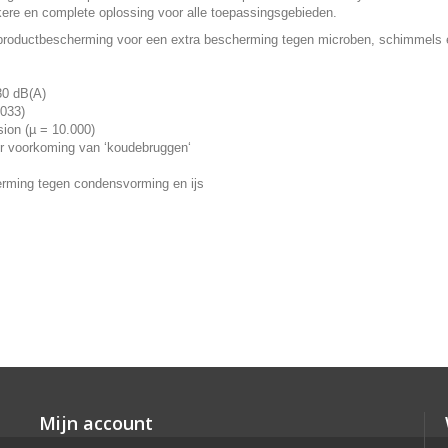
ere en complete oplossing voor alle toepassingsgebieden.
productbescherming voor een extra bescherming tegen microben, schimmels 
30 dB(A)
,033)
ion (µ = 10.000)
r voorkoming van ‘koudebruggen‘
ming tegen condensvorming en ijs
Mijn account