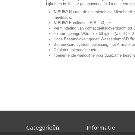
bijkomende 10-jaar-garantieconcept bieden een zek
NIEUW!
Nu met de antimicrobiële Microban®-
meeldauw.
NIEUW!
Euroklasse B/BL-s3, d0
Vermindering van contactgeluidoverdracht tot 
Extrem geringe Wärmeleitfähigkeit (λ 0 ºC = 0
Hohe Beständigkeit gegen Wasserdampf-Diffus
Betrouwbare systeemoplossing met Armafix te
Gesloten microcelstructuur
Toenemende wanddikte voor duurzame bescher
Categorieën
Informatie