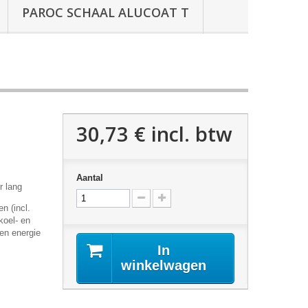
PAROC SCHAAL ALUCOAT T
30,73 €
incl. btw
Aantal
r lang
n (incl.
koel- en
en energie
In
winkelwagen