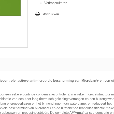
Verkoopruimten
Afdrukken
iecontrole, actieve antimicrobiële bescherming van Microban® en een u
 voor een zekere continue condensatiecontrole. Zijn unieke microcelstructuur 
combinatie van een zeer laag thermisch geleidingsvermogen en een buitengewo
rig energieverliezen en het binnendringen van waterdamp, en reduceert het r
robiële bescherming van Microban® en de uitstekende brandklassificatie make
are gebouwen en procesindustrieën. De complete AF/Armaflex-systeemserie en