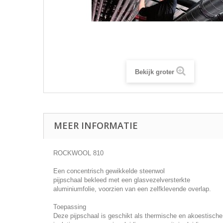
Bekijk groter
MEER INFORMATIE
ROCKWOOL 810
Een concentrisch gewikkelde steenwol
pijpschaal bekleed met een glasvezelversterkte
aluminiumfolie, voorzien van een zelfklevende overlap.
Toepassing
Deze pijpschaal is geschikt als thermische en akoestische