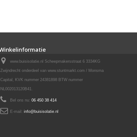
Winkelinformatie
www.buisisolatie.nl Scheepmakersstraat 6 3334KG
Zwijndrecht onderdeel van www.stuntmarkt.com / Monsma
Capital, KVK nummer 24381898 BTW nummer
NL002013120B41.
Bel ons nu:
06 450 38 414
E-mail:
info@buisisolatie.nl