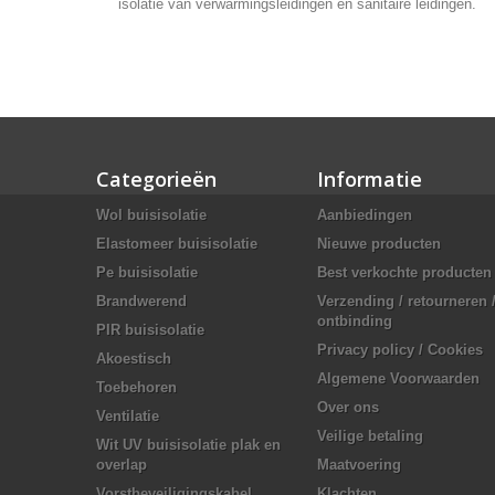
isolatie van verwarmingsleidingen en sanitaire leidingen.
Categorieën
Informatie
Wol buisisolatie
Aanbiedingen
Elastomeer buisisolatie
Nieuwe producten
Pe buisisolatie
Best verkochte producten
Brandwerend
Verzending / retourneren 
ontbinding
PIR buisisolatie
Privacy policy / Cookies
Akoestisch
Algemene Voorwaarden
Toebehoren
Over ons
Ventilatie
Veilige betaling
Wit UV buisisolatie plak en
overlap
Maatvoering
Vorstbeveiligingskabel
Klachten