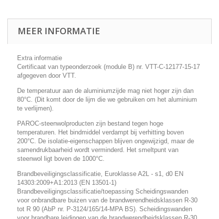
MEER INFORMATIE
Extra informatie
Certificaat van typeonderzoek (module B) nr. VTT-C-12177-15-17
afgegeven door VTT.
De temperatuur aan de aluminiumzijde mag niet hoger zijn dan
80°C. (Dit komt door de lijm die we gebruiken om het aluminium
te verlijmen).
PAROC-steenwolproducten zijn bestand tegen hoge
temperaturen. Het bindmiddel verdampt bij verhitting boven
200°C. De isolatie-eigenschappen blijven ongewijzigd, maar de
samendrukbaarheid wordt verminderd. Het smeltpunt van
steenwol ligt boven de 1000°C.
Brandbeveiligingsclassificatie, Euroklasse A2L - s1, d0 EN
14303:2009+A1:2013 (EN 13501-1)
Brandbeveiligingsclassificatie/toepassing Scheidingswanden
voor onbrandbare buizen van de brandwerendheidsklassen R-30
tot R 90 (AbP nr. P-3124/165/14-MPA BS). Scheidingswanden
voor brandbare leidingen van de brandwerendheidsklassen R-30