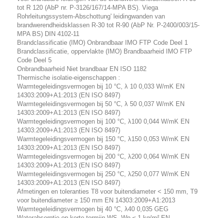
tot R 120 (AbP nr. P-3126/167/14-MPA BS). Viega
Rohrleitungssystem-Abschottung' leidingwanden van
brandwerendheidsklassen R-30 tot R-90 (AbP Nr. P-2400/003/15-
MPA BS) DIN 4102-11
Brandclassificatie (IMO) Onbrandbaar IMO FTP Code Deel 1
Brandclassificatie, oppervlakte (IMO) Brandbaarheid IMO FTP
Code Deel 5
Onbrandbaarheid Niet brandbaar EN ISO 1182
Thermische isolatie-eigenschappen :
Warmtegeleidingsvermogen bij 10 °C, λ 10 0,033 W/mK EN
14303:2009+A1:2013 (EN ISO 8497)
Warmtegeleidingsvermogen bij 50 °C, λ 50 0,037 W/mK EN
14303:2009+A1:2013 (EN ISO 8497)
Warmtegeleidingsvermogen bij 100 °C, λ100 0,044 W/mK EN
14303:2009+A1:2013 (EN ISO 8497)
Warmtegeleidingsvermogen bij 150 °C, λ150 0,053 W/mK EN
14303:2009+A1:2013 (EN ISO 8497)
Warmtegeleidingsvermogen bij 200 °C, λ200 0,064 W/mK EN
14303:2009+A1:2013 (EN ISO 8497)
Warmtegeleidingsvermogen bij 250 °C, λ250 0,077 W/mK EN
14303:2009+A1:2013 (EN ISO 8497)
Afmetingen en toleranties T8 voor buitendiameter < 150 mm, T9
voor buitendiameter ≥ 150 mm EN 14303:2009+A1:2013
Warmtegeleidingsvermogen bij 40 °C, λ40 0,035 GEG
Waterabsorptie op korte termijn WS, Wp ≤ 1 kg/m² EN