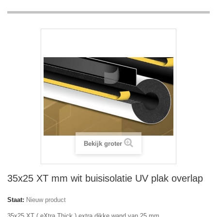
Bekijk groter
35x25 XT mm wit buisisolatie UV plak overlap
Staat:
Nieuw product
35x25 XT ( eXtra Thick ) extra dikke wand van 25 mm