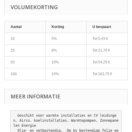
VOLUMEKORTING
Aantal
Korting
U bespaart
10
5%
Tot
5,43 €
25
8%
Tot
21,70 €
50
10%
Tot
54,25 €
100
15%
Tot
162,75 €
MEER INFORMATIE
  Geschikt voor warmte installaties en CV leidinge
n, Airco, koelinstallaties, Warmtepompen, Zonnepane
len Energie
  Olie- en vetbestendig.  De Uv bestendige folie ee