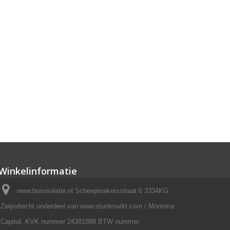
Winkelinformatie
www.buisisolatie.nl Scheepmakersstraat 6 3334KG
Zwijndrecht onderdeel van www.stuntmarkt.com / Monsma
Capital, KVK nummer 24381898 BTW nummer