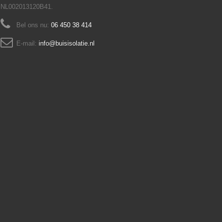
NL002013120B41.
Bel ons nu:
06 450 38 414
E-mail:
info@buisisolatie.nl