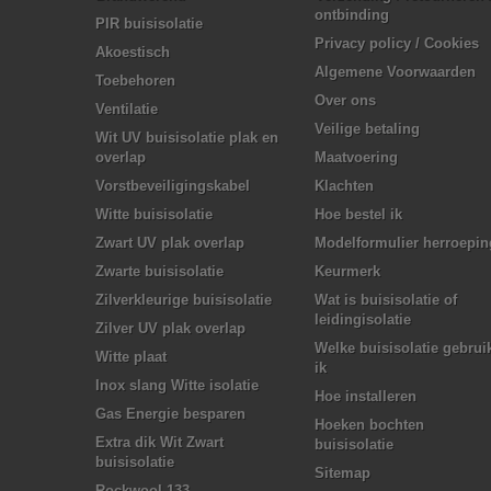
ontbinding
PIR buisisolatie
Privacy policy / Cookies
Akoestisch
Algemene Voorwaarden
Toebehoren
Over ons
Ventilatie
Veilige betaling
Wit UV buisisolatie plak en
overlap
Maatvoering
Vorstbeveiligingskabel
Klachten
Witte buisisolatie
Hoe bestel ik
Zwart UV plak overlap
Modelformulier herroepin
Zwarte buisisolatie
Keurmerk
Zilverkleurige buisisolatie
Wat is buisisolatie of
leidingisolatie
Zilver UV plak overlap
Welke buisisolatie gebrui
Witte plaat
ik
Inox slang Witte isolatie
Hoe installeren
Gas Energie besparen
Hoeken bochten
Extra dik Wit Zwart
buisisolatie
buisisolatie
Sitemap
Rockwool 133