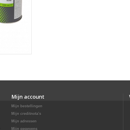
Mijn account
Mijn bestellingen
Mijn creditnota's
Mijn adressen
/
Mijn gegevens