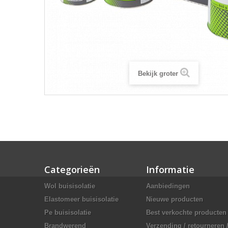
Bekijk groter
Categorieën
Informatie
Wol buisisolatie
Aanbiedingen
Elastomeer buisisolatie
Nieuwe producten
Pe buisisolatie
Best verkochte producten
Brandwerend
Verzending / retourneren 