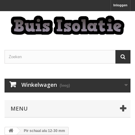
Inloggen
Winkelwagen
(leeg)
MENU
Pir schaal alu 12-30 mm