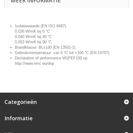
MEER INFORMATIE
Isolatiewaarde (EN ISO 8497):
0,036 W/mK bij 0 °C
0,040 W/mK bij 40 °C
0,053 W/mK bij 90 °C
Brandklasse: BLs1d0 (EN 13501-1)
Gebruikstemperatuur: van 0 °C tot +100 °C (EN 14707)
Declaration of performance W1PEF100 op
http://www.nmc.eu/dop
Categorieën
Informatie